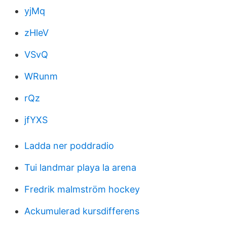
yjMq
zHleV
VSvQ
WRunm
rQz
jfYXS
Ladda ner poddradio
Tui landmar playa la arena
Fredrik malmström hockey
Ackumulerad kursdifferens