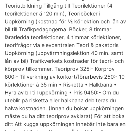
Teoriutbildning Tillgång till Teorilektioner (4
teorilektioner á 120 min), Teoriböcker i
Uppkörning (kostnad för ½ körlektion och lån av
bil till Trafikpedagogerna Böcker, 8 timmar
lärarledda teorilektioner, 4 timmar körlektioner,
teorifrågor via elevcentralen Teori & paketpris
Uppkörning (uppvärmningslektion 40 min. samt
lån av bil) Trafikverkets kostnader för teori- och
körprov tillkommer. Teoriprov 325:- Körprov
800:- Tillverkning av körkort/förarbevis 250:- 10
körlektioner á 35 min • Risketta • Halkbana •
Hyra av bil till uppkörning • Pris 9450:- Om du
uteblir på risketta eller halkbana debiteras du
halva kostnaden. (Innan du bokar uppkörningen
måste du ha ditt teoriprov avklarat) För att boka
ditt Att kugga uppkörningen innebär inte bara en