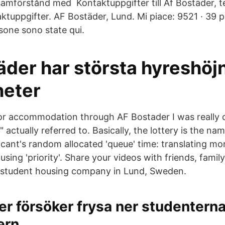
 samförstånd med Kontaktuppgifter till Af Bostäder,
ktuppgifter. AF Bostäder, Lund. Mi piace: 9521 · 39 
sone sono state qui.
äder har största hyreshöj
eter
or accommodation through AF Bostader I was really 
" actually referred to. Basically, the lottery is the na
cant's random allocated 'queue' time: translating mo
sing 'priority'. Share your videos with friends, famil
a student housing company in Lund, Sweden.
r försöker frysa ner studenterna
ern