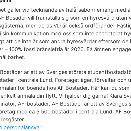
set gäller vid tecknande av helårsabonnemang med au
F Bosäder vill framställa sig som en hyresvärd utan 
sgästerna, men deras VD är också ordförande i Fasti
i sin kommunikation med oss som inte accepterat hy
t att de inte är som andra hyresvärdar eftersom de 
er – 100% fossilbränslefria år 2020. Få ämnen engag
ållbarhet.
Bostäder är ett av Sveriges största studentbostads
täder i centrala Lund. Företaget äger, förvaltar och 
nmälan för boende hos AF Bostäder. Här kan du som fly
nkelt anmäla din flytt. Vi hjälper dig gärna! Klara S
inator, AF-bostäder. AF Bostäder är ett av Sveriges 
retag med ca 5 500 bostäder i centrala Lund. AF Bo
resgäster.
n personalansvar