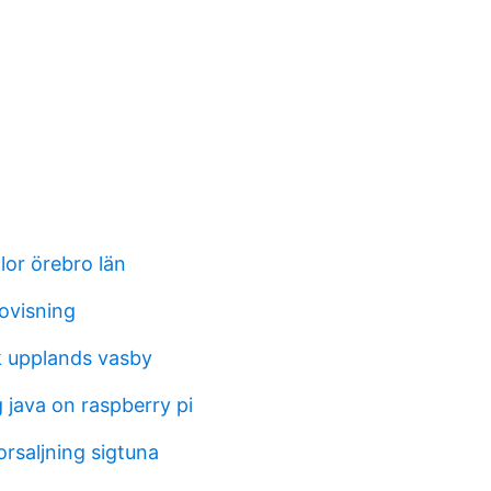
or örebro län
ovisning
 upplands vasby
java on raspberry pi
saljning sigtuna