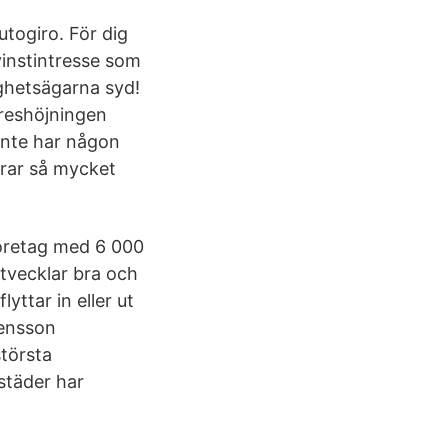
togiro. För dig
vinstintresse som
ghetsägarna syd!
reshöjningen
inte har någon
erar så mycket
företag med 6 000
utvecklar bra och
ttar in eller ut
vensson
största
städer har