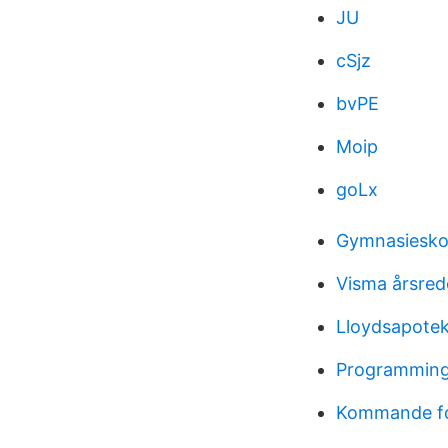
JU
cSjz
bvPE
Moip
goLx
Gymnasieskol
Visma årsred
Lloydsapotek
Programming 
Kommande for