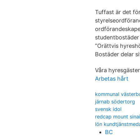
Tuffast är det f
styrelseordföran
ordförandeskapet
studentbostäder 
”Orättvis hyresh
Bostäder delar s
Våra hyresgäster 
Arbetas hårt
kommunal västerbo
järnab södertorg
svensk idol
redcap mount sina
lön kundtjänstmed
BC