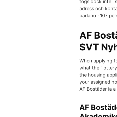
togs dock inte i
adress och konta
parlano · 107 per
AF Bost
SVT Nyh
When applying f
what the "lottery
the housing appli
your assigned hou
AF Bostäder ia 
AF Bostäde
Akademik