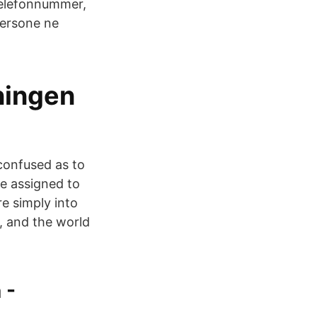
 telefonnummer,
persone ne
ningen
confused as to
me assigned to
re simply into
y, and the world
 -