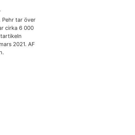
y
 Pehr tar över
r cirka 6 000
tartikeln
 mars 2021. AF
n.