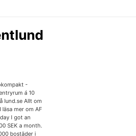
entlund
Bokompakt -
entryrum á 10
 lund.se Allt om
ill läsa mer om AF
day I got an
000 SEK a month.
000 bostäder i