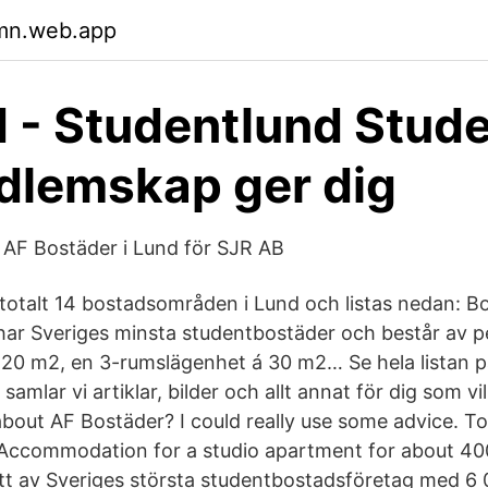
jmn.web.app
 - Studentlund Stud
dlemskap ger dig
 AF Bostäder i Lund för SJR AB
totalt 14 bostadsområden i Lund och listas nedan: 
ar Sveriges minsta studentbostäder och består av p
 20 m2, en 3-rumslägenhet á 30 m2… Se hela listan på
samlar vi artiklar, bilder och allt annat för dig som v
bout AF Bostäder? I could really use some advice. To
 Accommodation for a studio apartment for about 4
tt av Sveriges största studentbostadsföretag med 6 