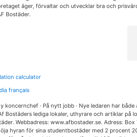
öretaget äger, förvaltar och utvecklar bra och prisvä
AF Bostäder.
lation calculator
dia français
y koncernchef · På nytt jobb · Nye ledaren har både
f Bostäders lediga lokaler, uthyrare och artiklar på l
städer. Webbadress: www.afbostader.se. Adress: Box
 höja hyran för sina studentbostäder med 2 procent 20