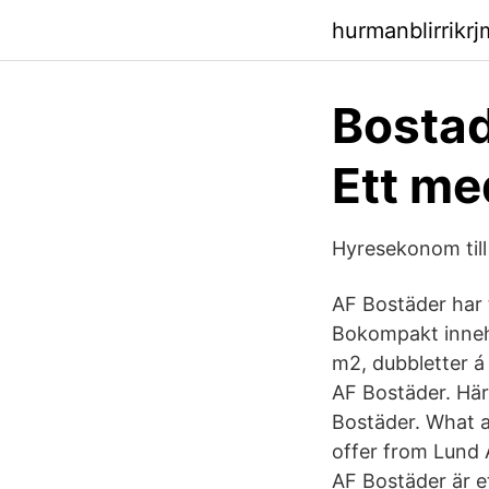
hurmanblirrikr
Bostad
Ett me
Hyresekonom till
AF Bostäder har 
Bokompakt inneh
m2, dubbletter á
AF Bostäder. Här 
Bostäder. What a
offer from Lund
AF Bostäder är e