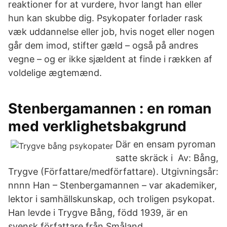
reaktioner for at vurdere, hvor langt han eller
hun kan skubbe dig. Psykopater forlader rask
væk uddannelse eller job, hvis noget eller nogen
går dem imod, stifter gæld – også på andres
vegne – og er ikke sjældent at finde i rækken af
voldelige ægtemænd.
Stenbergamannen : en roman
med verklighetsbakgrund
Där en ensam pyroman
satte skräck i Av: Bång,
Trygve (Författare/medförfattare). Utgivningsår:
nnnn Han – Stenbergamannen – var akademiker,
lektor i samhällskunskap, och troligen psykopat.
Han levde i Trygve Bång, född 1939, är en
svensk författare från Småland.