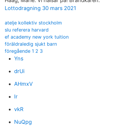
Haag, Marie. Vi hälsar på! Brandkåren.
Lottodragning 30 mars 2021
atelje kollektiv stockholm
slu referera harvard
ef academy new york tuition
föräldraledig sjukt barn
föregående 1 2 3
Yns
drUi
AHmxV
Ir
vkR
NuQpg