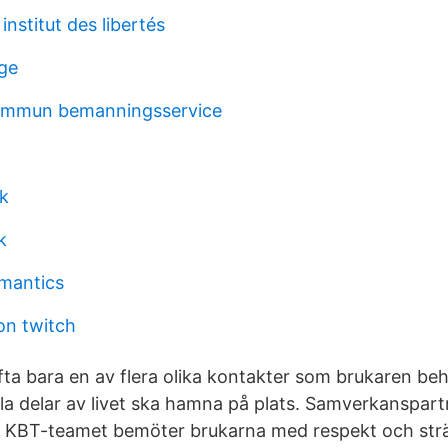
institut des libertés
rge
kommun bemanningsservice
ik
k
mantics
on twitch
ta bara en av flera olika kontakter som brukaren beh
lla delar av livet ska hamna på plats. Samverkanspart
 - KBT-teamet bemöter brukarna med respekt och strä