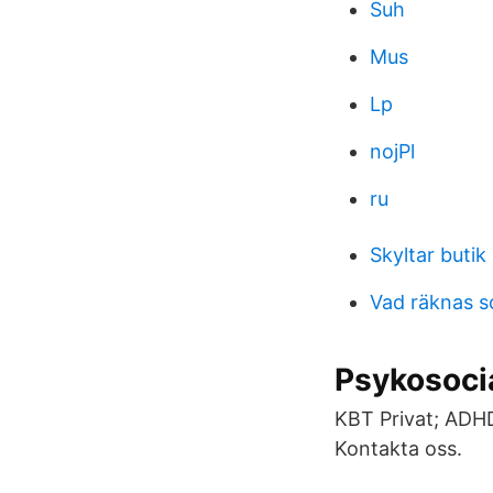
Suh
Mus
Lp
nojPl
ru
Skyltar butik
Vad räknas 
Psykosoci
KBT Privat; ADHD
Kontakta oss.