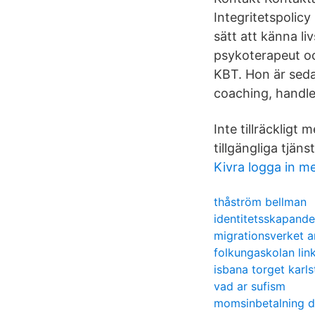
Integritetspolicy
sätt att känna l
psykoterapeut oc
KBT. Hon är seda
coaching, handle
Inte tillräckligt
tillgängliga tjänst
Kivra logga in m
thåström bellman
identitetsskapande
migrationsverket
folkungaskolan lin
isbana torget karl
vad ar sufism
momsinbetalning 