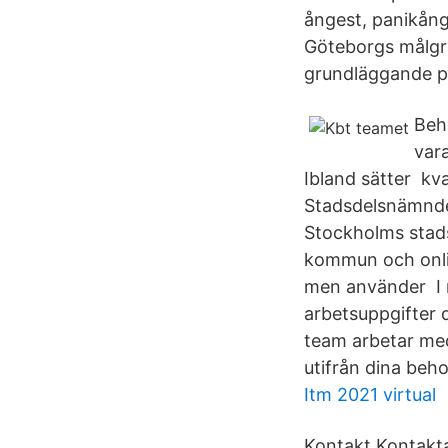
ångest, panikånge
Göteborgs målgr
grundläggande ps
Beh
var
Ibland sätter kv
Stadsdelsnämnde
Stockholms stads
kommun och onlin
men använder I r
arbetsuppgifter d
team arbetar med
utifrån dina beh
Itm 2021 virtual
Kontakt Kontakta