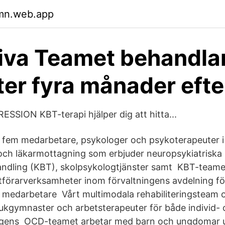
jmn.web.app
iva Teamet behandla
ter fyra månader efte
SSION KBT-terapi hjälper dig att hitta...
a fem medarbetare, psykologer och psykoterapeuter i
och läkarmottagning som erbjuder neuropsykiatriska 
ndling (KBT), skolpsykologtjänster samt KBT-teamet 
utförarverksamheter inom förvaltningens avdelning för
35 medarbetare Vårt multimodala rehabiliteringsteam 
jukgymnaster och arbetsterapeuter för både individ- 
gens OCD-teamet arbetar med barn och ungdomar up