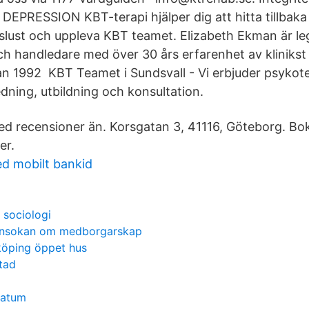
 DEPRESSION KBT-terapi hjälper dig att hitta tillbaka ti
ivslust och uppleva KBT teamet. Elizabeth Ekman är le
h handledare med över 30 års erfarenhet av klinikst
n 1992 KBT Teamet i Sundsvall - Vi erbjuder psykote
dning, utbildning och konsultation.
 med recensioner än. Korsgatan 3, 41116, Göteborg. Bok
er.
ed mobilt bankid
 sociologi
 ansokan om medborgarskap
köping öppet hus
stad
datum