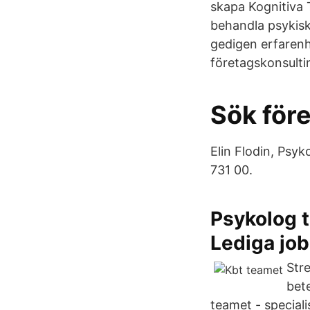
skapa Kognitiva 
behandla psykisk
gedigen erfarenh
företagskonsulti
Sök för
Elin Flodin, Psy
731 00.
Psykolog 
Lediga jo
Stre
bet
teamet - special