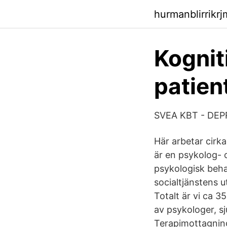
hurmanblirrikr
Kognit
patien
SVEA KBT - DEPRE
Här arbetar cirk
är en psykolog- 
psykologisk beha
socialtjänstens 
Totalt är vi ca 
av psykologer, s
Terapimottagnin