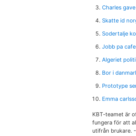
Charles gave 
Skatte id no
Sodertalje 
Jobb pa cafe
Algeriet polit
Bor i danmar
Prototype se
Emma carlss
KBT-teamet är of
fungera för att a
utifrån brukare.