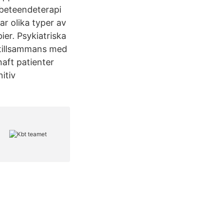
 beteendeterapi
r olika typer av
ier. Psykiatriska
 tillsammans med
haft patienter
itiv