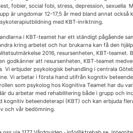
st, fobier, social fobi, stress, depression, sexuella
upp är ungdomar 12-17,5 år med bland annat också
ykoterapiutbildning med KBT-inriktning.
andlarna i KBT-teamet har ett ständigt pågående sa
andra kring arbetet och hur brukarna kan få den hjäl
alitetsutmärkelse 2016, resursenheten, KBT-teamet. B
n godkänner att resursenheten, KBT-teamet medver
 Vi erbjuder psykologisk behandling i centrala Göte
e. Vi arbetar i första hand utifrån kognitiv beteend
ollen som psykolog hos Kognitiva Teamet har du va
är du arbetar med rehabilitering både i grupp och ind
 kognitiv beteendeterapi (KBT) och kan erbjuda flera
ov och vår bedömning.
 oss via 1177 Vårdguiden · info@ktrehab.se. Integrite