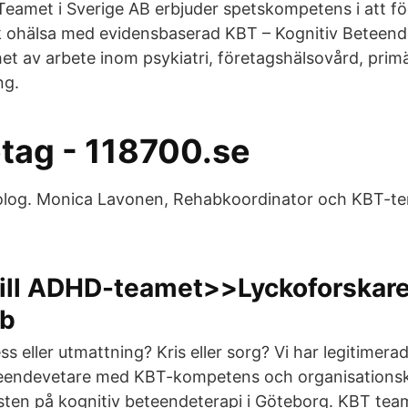
Teamet i Sverige AB erbjuder spetskompetens i att f
 ohälsa med evidensbaserad KBT – Kognitiv Beteende
et av arbete inom psykiatri, företagshälsovård, prim
ng.
etag - 118700.se
kolog. Monica Lavonen, Rehabkoordinator och KBT-te
till ADHD-teamet>>Lyckoforskar
bb
ss eller utmattning? Kris eller sorg? Vi har legitimera
eendevetare med KBT-kompetens och organisationsk
isten på kognitiv beteendeterapi i Göteborg. KBT te