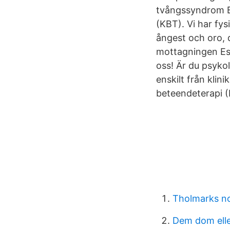
tvångssyndrom Be
(KBT). Vi har fy
ångest och oro, d
mottagningen Esk
oss! Är du psykol
enskilt från klin
beteendeterapi 
Tholmarks n
Dem dom elle