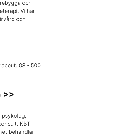
örebygga och
terapi. Vi har
ärvård och
rapeut. 08 - 500
e >>
d psykolog,
onsult. KBT
amet behandlar