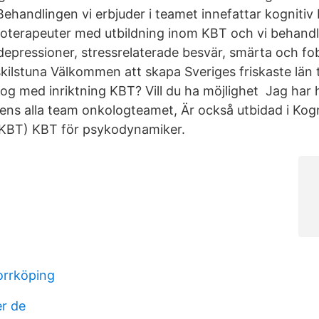
handlingen vi erbjuder i teamet innefattar kognitiv
sioterapeuter med utbildning inom KBT och vi behandla
epressioner, stressrelaterade besvär, smärta och fob
ilstuna Välkommen att skapa Sveriges friskaste län
og med inriktning KBT? Vill du ha möjlighet Jag har 
ikens alla team onkologteamet, Är också utbidad i Kogn
(KBT) KBT för psykodynamiker.
orrköping
r de