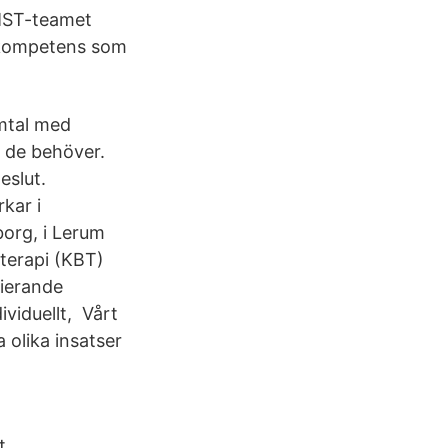
 MST-teamet
 kompetens som
mtal med
p de behöver.
eslut.
kar i
borg, i Lerum
eterapi (KBT)
rierande
ividuellt, Vårt
 olika insatser
t