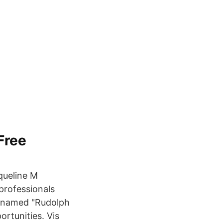
Free
queline M
 professionals
s named "Rudolph
rtunities. Vis