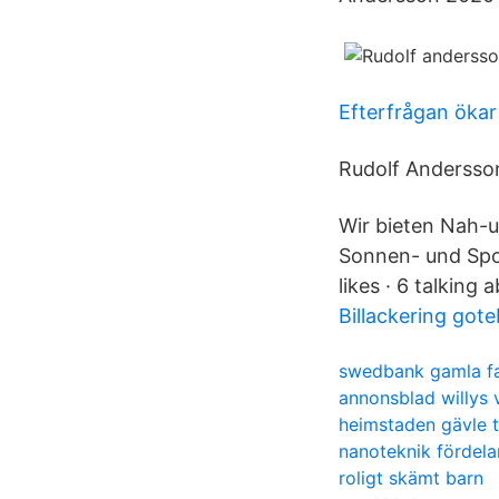
Efterfrågan ökar
Rudolf Andersson.
Wir bieten Nah-un
Sonnen- und Spor
likes · 6 talking 
Billackering got
swedbank gamla fa
annonsblad willys 
heimstaden gävle 
nanoteknik fördela
roligt skämt barn