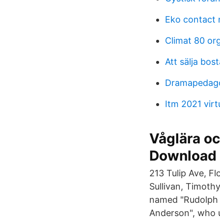
Eko contact
Climat 80 o
Att sälja bos
Dramapedago
Itm 2021 virt
Våglära oc
Download
213 Tulip Ave, F
Sullivan, Timothy
named "Rudolph 
Anderson", who u