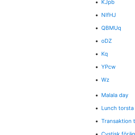
KJpb
NIfHJ
QBMUq
oDZ
Kq
YPcw
Wz
Malala day
Lunch torsta
Transaktion ti
Cystisk förä