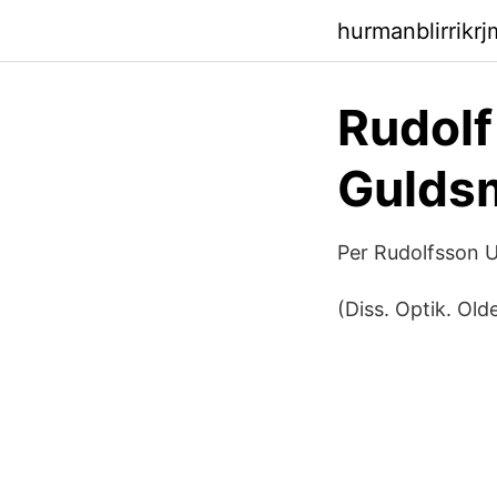
hurmanblirrikr
Rudolf
Gulds
Per Rudolfsson U
(Diss. Optik. Ol