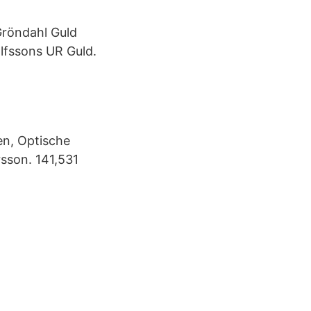
Gröndahl Guld
lfssons UR Guld.
len, Optische
sson. 141,531