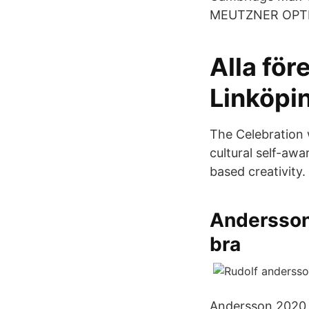
MEUTZNER OPT
Alla fö
Linköpi
The Celebration 
cultural self-awa
based creativity.
Andersson 
bra
Andersson 2020 v