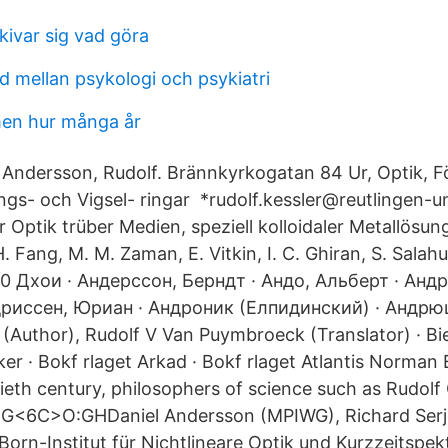
kivar sig vad göra
ad mellan psykologi och psykiatri
en hur många år
 Andersson, Rudolf. Brännkyrkogatan 84 Ur, Optik, F
ngs- och Vigsel- ringar *rudolf.kessler@reutlingen-un
r Optik trüber Medien, speziell kolloidaler Metallösun
 H. Fang, M. M. Zaman, E. Vitkin, I. C. Ghiran, S. Salah
20 Дхои · Андерссон, Берндт · Андо, Альберт · Анд
дриссен, Юриан · Андроник (Елпидинский) · Андрю
Author), Rudolf V Van Puymbroeck (Translator) · Biel
r · Bokf rlaget Arkad · Bokf rlaget Atlantis Norman E
 tieth century, philosophers of science such as Rudol
DG<6C>O:GHDaniel Andersson (MPIWG), Richard Serj
rn-Institut für Nichtlineare Optik und Kurzzeitspekt