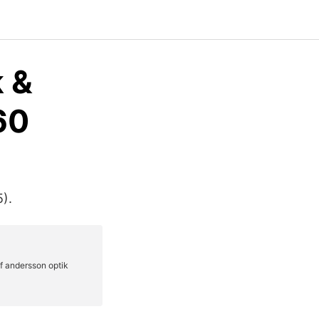
k &
60
).