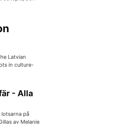
on
the Latvian
ts in culture-
är - Alla
t lotsarna på
Gillas av Melanie