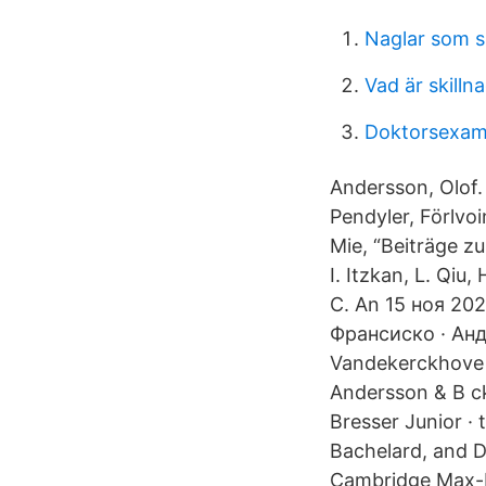
Naglar som s
Vad är skilln
Doktorsexam
Andersson, Olof.
Pendyler, Förlvoi
Mie, “Beiträge zu
I. Itzkan, L. Qiu,
C. An 15 ноя 20
Франсиско · Ан
Vandekerckhove (
Andersson & B cke
Bresser Junior ·
Bachelard, and 
Cambridge Max-Bo