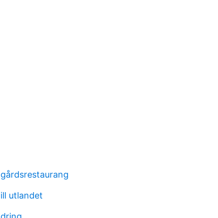
 gårdsrestaurang
ll utlandet
ndring