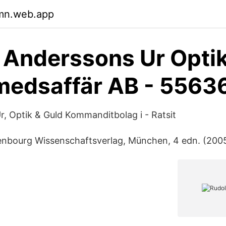
jmn.web.app
 Anderssons Ur Opti
medsaffär AB - 5563
r, Optik & Guld Kommanditbolag i - Ratsit
denbourg Wissenschaftsverlag, München, 4 edn. (2005