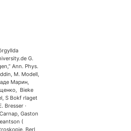
örgyllda
iversity.de G.
gen,” Ann. Phys.
uddin, M. Modell,
раде Марин,
щенко, Bieke
, S Bokf rlaget
. Bresser ·
f Carnap, Gaston
eantson (
roskopie, Berl