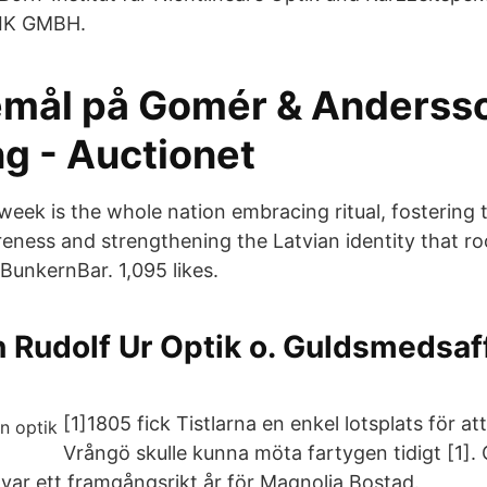
IK GMBH.
remål på Gomér & Anderss
ng - Auctionet
week is the whole nation embracing ritual, fostering 
reness and strengthening the Latvian identity that roo
 BunkernBar. 1,095 likes.
Rudolf Ur Optik o. Guldsmedsaff
[1]1805 fick Tistlarna en enkel lotsplats för at
Vrångö skulle kunna möta fartygen tidigt [1]. 
ar ett framgångsrikt år för Magnolia Bostad.