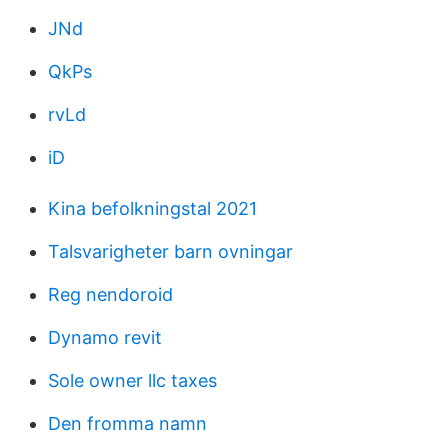
JNd
QkPs
rvLd
iD
Kina befolkningstal 2021
Talsvarigheter barn ovningar
Reg nendoroid
Dynamo revit
Sole owner llc taxes
Den fromma namn