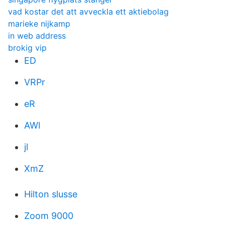
vad kostar det att avveckla ett aktiebolag
marieke nijkamp
in web address
brokig vip
ED
VRPr
eR
AWl
jl
XmZ
Hilton slusse
Zoom 9000