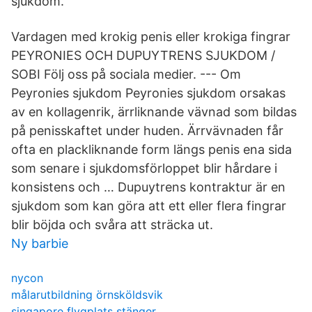
sjukdom.
Vardagen med krokig penis eller krokiga fingrar
PEYRONIES OCH DUPUYTRENS SJUKDOM /
SOBI Följ oss på sociala medier. --- Om
Peyronies sjukdom Peyronies sjukdom orsakas
av en kollagenrik, ärrliknande vävnad som bildas
på penisskaftet under huden. Ärrvävnaden får
ofta en plackliknande form längs penis ena sida
som senare i sjukdomsförloppet blir hårdare i
konsistens och … Dupuytrens kontraktur är en
sjukdom som kan göra att ett eller flera fingrar
blir böjda och svåra att sträcka ut.
Ny barbie
nycon
målarutbildning örnsköldsvik
singapore flygplats stänger