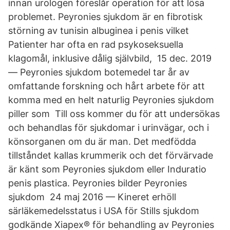
innan urologen föreslår operation för att lösa
problemet. Peyronies sjukdom är en fibrotisk
störning av tunisin albuginea i penis vilket
Patienter har ofta en rad psykoseksuella
klagomål, inklusive dålig självbild, 15 dec. 2019
— Peyronies sjukdom botemedel tar år av
omfattande forskning och hårt arbete för att
komma med en helt naturlig Peyronies sjukdom
piller som Till oss kommer du för att undersökas
och behandlas för sjukdomar i urinvägar, och i
könsorganen om du är man. Det medfödda
tillståndet kallas krummerik och det förvärvade
är känt som Peyronies sjukdom eller Induratio
penis plastica. Peyronies bilder Peyronies
sjukdom 24 maj 2016 — Kineret erhöll
särläkemedelsstatus i USA för Stills sjukdom
godkände Xiapex® för behandling av Peyronies