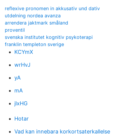
reflexive pronomen in akkusativ und dativ
utdelning nordea avanza
arrendera jaktmark småland
proventil
svenska institutet kognitiv psykoterapi
franklin templeton sverige
KCYmX
wrHvJ
yA
mA
jlxHG
Hotar
Vad kan innebara korkortsaterkallelse